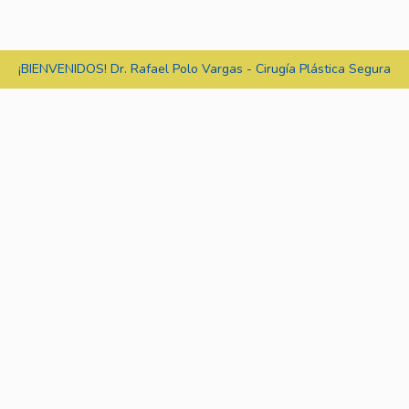
¡BIENVENIDOS! Dr. Rafael Polo Vargas - Cirugía Plástica Segura