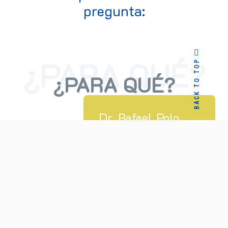
pregunta:
BACK TO TOP
¿PARA QUÉ?
Dr. Rafael Polo
Vargas
La verdadera razón para practicarse una cirugía
plastica tiene que ver con las motivaciones
psicológicas, los deseos de mejorar la
autoimagen o autoestima y las perspectivas en